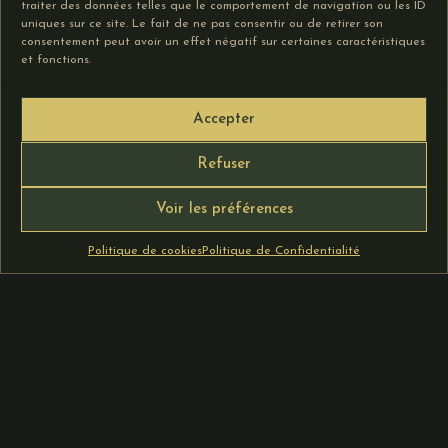
traiter des données telles que le comportement de navigation ou les ID
Choix des
Choix des
uniques sur ce site. Le fait de ne pas consentir ou de retirer son
options
options
consentement peut avoir un effet négatif sur certaines caractéristiques
et fonctions.
Accepter
SUIVANT
Refuser
Voir les préférences
Politique de cookies
Politique de Confidentialité