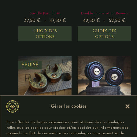
Saddle Pyro Forêt
Double Incrustation Rayons
37,50
€
–
47,50
€
42,50
€
–
52,50
€
Choix des
Choix des
options
options
ÉPUISÉ
Gérer les cookies
Saddle Placage et
Double Incrustation Rayons
Pour offrir les meilleures expériences, nous utilisons des technologies
Incrustation
Pyro Symbole
telles que les cookies pour stocker et/ou accéder aux informations des
45,00
€
–
55,00
€
49,00
€
–
65,00
€
appareils. Le fait de consentir à ces technologies nous permettra de