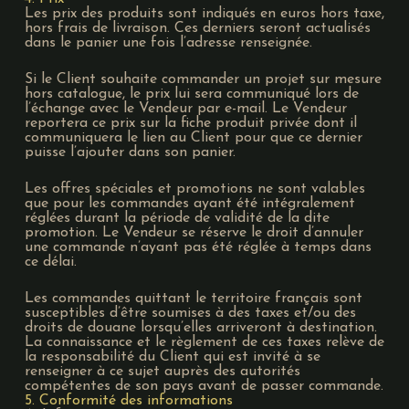
Les prix des produits sont indiqués en euros hors taxe,
hors frais de livraison. Ces derniers seront actualisés
dans le panier une fois l’adresse renseignée.
Si le Client souhaite commander un projet sur mesure
hors catalogue, le prix lui sera communiqué lors de
l’échange avec le Vendeur par e-mail. Le Vendeur
reportera ce prix sur la fiche produit privée dont il
communiquera le lien au Client pour que ce dernier
puisse l’ajouter dans son panier.
Les offres spéciales et promotions ne sont valables
que pour les commandes ayant été intégralement
réglées durant la période de validité de la dite
promotion. Le Vendeur se réserve le droit d’annuler
une commande n’ayant pas été réglée à temps dans
ce délai.
Les commandes quittant le territoire français sont
susceptibles d’être soumises à des taxes et/ou des
droits de douane lorsqu’elles arriveront à destination.
La connaissance et le règlement de ces taxes relève de
la responsabilité du Client qui est invité à se
renseigner à ce sujet auprès des autorités
compétentes de son pays avant de passer commande.
5. Conformité des informations