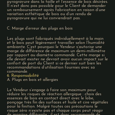
pyrogravure dans la taille et l’essence de bois désirées.
Il n’est donc pas possible pour le Client de demander
un remboursement après fabrication en raison d’une
variation esthétique de bois ou d’un rendu de
pyrogravure qui ne lui conviendrait pas.
C. Marge d’erreur des plugs en bois
Les plugs sont fabriqués individuellement à la main
et le bois peut légèrement travailler selon l’humidité
ambiante. C’est pourquoi le Vendeur s’autorise une
marge de différence de maximum un demi-millimètre
par rapport au diamètre commandé. Cette marge si
elle devait exister ne devrait avoir aucun impact sur le
confort de port du Client si ce dernier suit bien les
recommandations d’utilisation fournies avec sa
commande.
6. Responsabilité
A. Plugs en bois et allergies
Le Vendeur s’engage à faire son maximum pour
réduire les risques de réaction allergique : choix des
essences de bois en contact direct avec le lobe,
ponçage très fin des surfaces et huile et cire végétales
pour la finition. Malgré toutes ces précautions le
risque zéro n’existe pas et chaque corps peut réagir
de manière différente : il est donc recommandé de