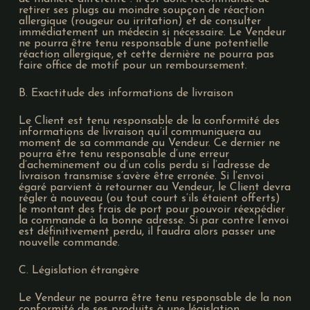
retirer ses plugs au moindre soupçon de réaction
allergique (rougeur ou irritation) et de consulter
immédiatement un médecin si nécessaire. Le Vendeur
ne pourra être tenu responsable d’une potentielle
réaction allergique, et cette dernière ne pourra pas
faire office de motif pour un remboursement.
B. Exactitude des informations de livraison
Le Client est tenu responsable de la conformité des
informations de livraison qu’il communiquera au
moment de sa commande au Vendeur. Ce dernier ne
pourra être tenu responsable d’une erreur
d’acheminement ou d’un colis perdu si l’adresse de
livraison transmise s’avère être erronée. Si l’envoi
égaré parvient à retourner au Vendeur, le Client devra
régler à nouveau (ou tout court s’ils étaient offerts)
le montant des frais de port pour pouvoir réexpédier
la commande à la bonne adresse. Si par contre l’envoi
est définitivement perdu, il faudra alors passer une
nouvelle commande.
C. Législation étrangère
Le Vendeur ne pourra être tenu responsable de la non
conformité de ses produits à une législation