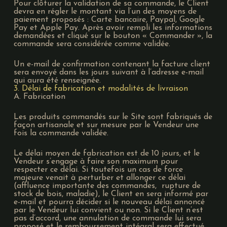
Pour clôturer la validation de sa commande, le Client
devra en régler le montant via l’un des moyens de
paiement proposés : Carte bancaire, Paypal, Google
Pay et Apple Pay. Après avoir rempli les informations
demandées et cliqué sur le bouton « Commander », la
commande sera considérée comme validée.
Un e-mail de confirmation contenant la facture client
sera envoyé dans les jours suivant à l’adresse e-mail
qui aura été renseignée.
3. Délai de fabrication et modalités de livraison
A. Fabrication
Les produits commandés sur le Site sont fabriqués de
façon artisanale et sur mesure par le Vendeur une
fois la commande validée.
Le délai moyen de fabrication est de 10 jours, et le
Vendeur s’engage à faire son maximum pour
respecter ce délai. Si toutefois un cas de force
majeure venait à perturber et allonger ce délai
(affluence importante des commandes, rupture de
stock de bois, maladie), le Client en sera informé par
e-mail et pourra décider si le nouveau délai annoncé
par le Vendeur lui convient ou non. Si le Client n’est
pas d’accord, une annulation de commande lui sera
proposé et le remboursement intégral sera effectué