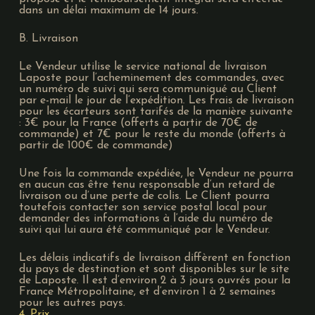
dans un délai maximum de 14 jours.
B. Livraison
Le Vendeur utilise le service national de livraison
Laposte pour l’acheminement des commandes, avec
un numéro de suivi qui sera communiqué au Client
par e-mail le jour de l’expédition. Les frais de livraison
pour les écarteurs sont tarifés de la manière suivante
: 3€ pour la France (offerts à partir de 70€ de
commande) et 7€ pour le reste du monde (offerts à
partir de 100€ de commande)
Une fois la commande expédiée, le Vendeur ne pourra
en aucun cas être tenu responsable d’un retard de
livraison ou d’une perte de colis. Le Client pourra
toutefois contacter son service postal local pour
demander des informations à l’aide du numéro de
suivi qui lui aura été communiqué par le Vendeur.
Les délais indicatifs de livraison diffèrent en fonction
du pays de destination et sont disponibles sur le site
de Laposte. Il est d’environ 2 à 3 jours ouvrés pour la
France Métropolitaine, et d’environ 1 à 2 semaines
pour les autres pays.
4. Prix