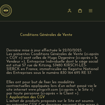
Conditions Générales de Vente
Dernière mise à jour effectuée le 22/10/2025.
Les présentes Conditions Générales de Vente (ci-après
« CGV ») sont celles de Hugo Degenève (ci-après « le
Vendeur »), Entreprise Individuelle dont le siège social
est situé 57 rue de Kitzing, 57480 KIRSCH-LES-
SIERCK en France, immatriculée au Registre National
des Entreprises sous le numéro 830 164 695 RE 57.
Elles ont pour but de fixer les modalités
contractuelles appliquées lors d’un achat passé via le
site internet www.plvgcvlt.com (ci-après « le Site »)
par toute personne (ci-après « le Client »).
1. Application des CGV
L’achat de produits proposés sur le Site est soumis
au présentes CGV. Ces dernières pouvant être mises à