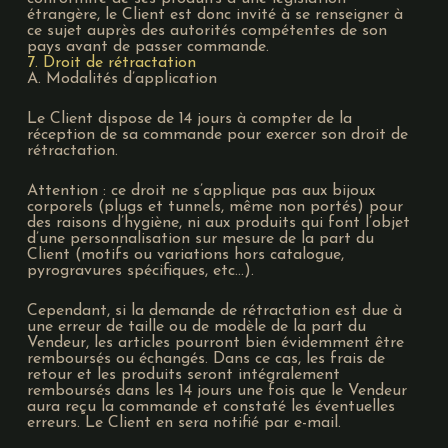
étrangère, le Client est donc invité à se renseigner à
ce sujet auprès des autorités compétentes de son
pays avant de passer commande.
7. Droit de rétractation
A. Modalités d’application
Le Client dispose de 14 jours à compter de la
réception de sa commande pour exercer son droit de
rétractation.
Attention : ce droit ne s’applique pas aux bijoux
corporels (plugs et tunnels, même non portés) pour
des raisons d’hygiène, ni aux produits qui font l’objet
d’une personnalisation sur mesure de la part du
Client (motifs ou variations hors catalogue,
pyrogravures spécifiques, etc…).
Cependant, si la demande de rétractation est due à
une erreur de taille ou de modèle de la part du
Vendeur, les articles pourront bien évidemment être
remboursés ou échangés. Dans ce cas, les frais de
retour et les produits seront intégralement
remboursés dans les 14 jours une fois que le Vendeur
aura reçu la commande et constaté les éventuelles
erreurs. Le Client en sera notifié par e-mail.