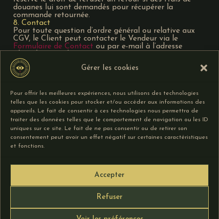
douanes lui sont demandés pour récupérer la
commande retournée.
8. Contact
Pour toute question d’ordre général ou relative aux
CGV, le Client peut contacter le Vendeur via le
Formulaire de Contact
ou par e-mail à l’adresse
plvgcvlt@gmail.com
Gérer les cookies
Le Vendeur s’engage à répondre dans les plus brefs
délais et à trouver en premier lieu une solution à
l’amiable si la prise de contact concernait un
Pour offrir les meilleures expériences, nous utilisons des technologies
problème suite à une commande.
telles que les cookies pour stocker et/ou accéder aux informations des
9. Force majeure
appareils. Le fait de consentir à ces technologies nous permettra de
La responsabilité du Vendeur ne pourra être engagée
traiter des données telles que le comportement de navigation ou les ID
si la non-exécution ou le retard dans l’exécution de
l’une de ses obligations décrites dans ces CGV découle
uniques sur ce site. Le fait de ne pas consentir ou de retirer son
d’un cas de force majeure.
consentement peut avoir un effet négatif sur certaines caractéristiques
10. Tribunal compétent
et fonctions.
Tout litige relatif à l’interprétation et à l’exécution
des présentes CGV est soumis au droit français. À
défaut de résolution amiable, une procédure judiciaire
Accepter
pourra être entamée pour régler le litige.
Refuser
Mentions Légales
–
CGU
–
CGV
–
Politique de