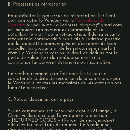
B. Processus de rétractation
Pour débuter le processus de rétractation, le Client
doit contacter le Vendeur via le
Formulaire de
Contact
ou par e-mail à l’adresse plvgcvlt@gmail.com
en indiquant son numéro de commande et en
détaillant le motif de la rétractation. Il devra ensuite
retourner la commande à ses frais à l’adresse postale
qui lui aura été communiquée en s’assurant de bien
emballer les produits et de les retourner en parfait
état. Le Vendeur se réserve le droit de déduire toute
perte de valeur lors du remboursement si la
commande lui parvient détériorée ou incomplète.
Le remboursement sera fait dans les 14 jours à
compter de la date de réception de la commande par
le Vendeur, si toutes les modalités de rétractation ont
bien été respectées.
C. Retour depuis un autre pays
Si une commande est retournée depuis l’étranger, le
Client veillera à ce que l’envoi porte la mention
« RETURNED GOODS » (Retour de marchandise)
afin d’éviter tout frais de douane. Le Vendeur se
réserve le droit de refuser un retour si des frais de