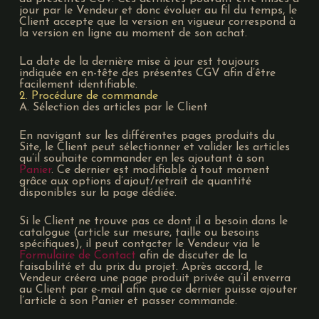
jour par le Vendeur et donc évoluer au fil du temps, le
Client accepte que la version en vigueur correspond à
la version en ligne au moment de son achat.
La date de la dernière mise à jour est toujours
indiquée en en-tête des présentes CGV afin d’être
facilement identifiable.
2. Procédure de commande
A. Sélection des articles par le Client
En navigant sur les différentes pages produits du
Site, le Client peut sélectionner et valider les articles
qu’il souhaite commander en les ajoutant à son
Panier
. Ce dernier est modifiable à tout moment
grâce aux options d’ajout/retrait de quantité
disponibles sur la page dédiée.
Si le Client ne trouve pas ce dont il a besoin dans le
catalogue (article sur mesure, taille ou besoins
spécifiques), il peut contacter le Vendeur via le
Formulaire de Contact
afin de discuter de la
faisabilité et du prix du projet. Après accord, le
Vendeur créera une page produit privée qu’il enverra
au Client par e-mail afin que ce dernier puisse ajouter
l’article à son Panier et passer commande.