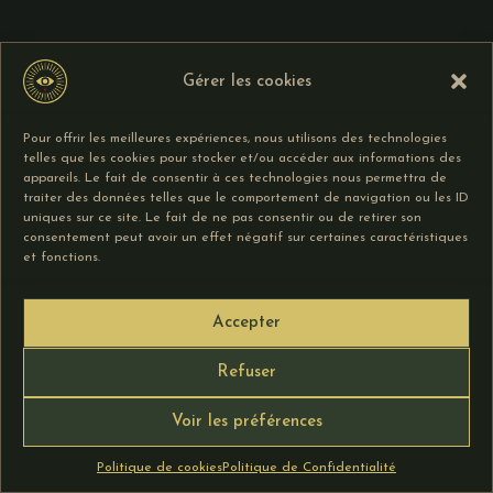
Gérer les cookies
Pour offrir les meilleures expériences, nous utilisons des technologies
telles que les cookies pour stocker et/ou accéder aux informations des
appareils. Le fait de consentir à ces technologies nous permettra de
traiter des données telles que le comportement de navigation ou les ID
uniques sur ce site. Le fait de ne pas consentir ou de retirer son
consentement peut avoir un effet négatif sur certaines caractéristiques
et fonctions.
Accepter
Refuser
Mentions Légales
–
CGU
–
CGV
–
Politique de
Voir les préférences
Confidentialité
–
Politique de Cookies
Instagram
Politique de cookies
Politique de Confidentialité
© PLVGCVLT - 2026 - Tous Droits Réservés