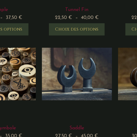
mple
Tunnel Fin
–
37,50
€
22,50
€
–
40,00
€
22
s options
Choix des options
Ch
Symbole
Saddle
–
35,00
€
27,50
€
–
45,00
€
3