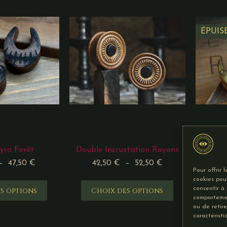
ÉPUIS
yro Forêt
Double Incrustation Rayons
Saddle 
–
47,50
€
42,50
€
–
52,50
€
4
Pour offrir 
cookies pou
consentir à
s options
Choix des options
Ch
comportemen
ou de retir
caractéristi