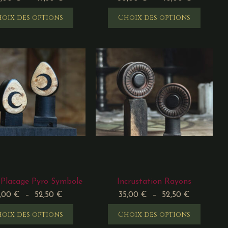
oix des options
Choix des options
 Placage Pyro Symbole
Incrustation Rayons
5,00
€
–
52,50
€
35,00
€
–
52,50
€
oix des options
Choix des options