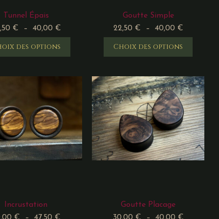
Tunnel Épais
Goutte Simple
,50
€
–
40,00
€
22,50
€
–
40,00
€
oix des options
Choix des options
Incrustation
Goutte Placage
0,00
€
–
47,50
€
30,00
€
–
40,00
€