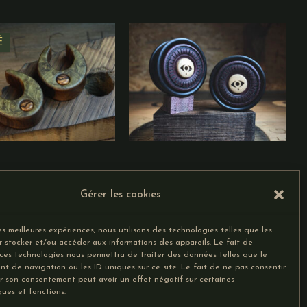
É
Gérer les cookies
Placage et Incrustation
Double Incrustation Rayons
Pyro Symbole
5,00
€
–
55,00
€
les meilleures expériences, nous utilisons des technologies telles que les
49,00
€
–
65,00
€
r stocker et/ou accéder aux informations des appareils. Le fait de
 ces technologies nous permettra de traiter des données telles que le
oix des options
Choix des options
t de navigation ou les ID uniques sur ce site. Le fait de ne pas consentir
er son consentement peut avoir un effet négatif sur certaines
ques et fonctions.