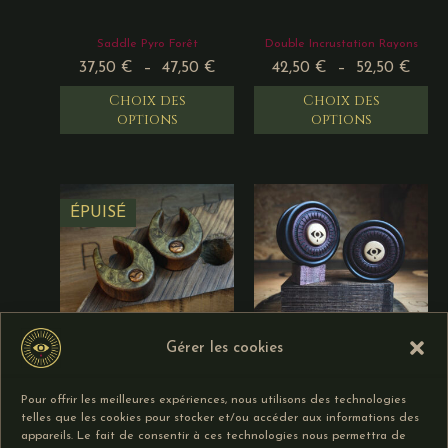
Saddle Pyro Forêt
Double Incrustation Rayons
37,50
€
–
47,50
€
42,50
€
–
52,50
€
Choix des
Choix des
options
options
ÉPUISÉ
Gérer les cookies
Saddle Placage et
Double Incrustation Rayons
Pour offrir les meilleures expériences, nous utilisons des technologies
Incrustation
Pyro Symbole
telles que les cookies pour stocker et/ou accéder aux informations des
45,00
€
–
55,00
€
49,00
€
–
65,00
€
appareils. Le fait de consentir à ces technologies nous permettra de