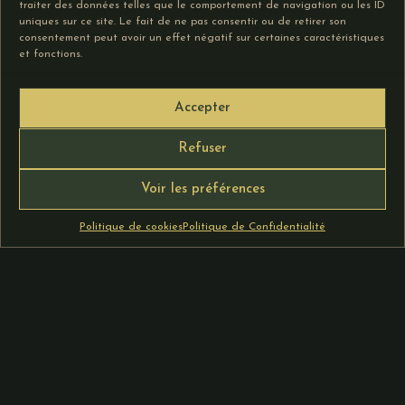
traiter des données telles que le comportement de navigation ou les ID
Choix des
Choix des
uniques sur ce site. Le fait de ne pas consentir ou de retirer son
options
options
consentement peut avoir un effet négatif sur certaines caractéristiques
et fonctions.
Accepter
SUIVANT
Refuser
Voir les préférences
Politique de cookies
Politique de Confidentialité