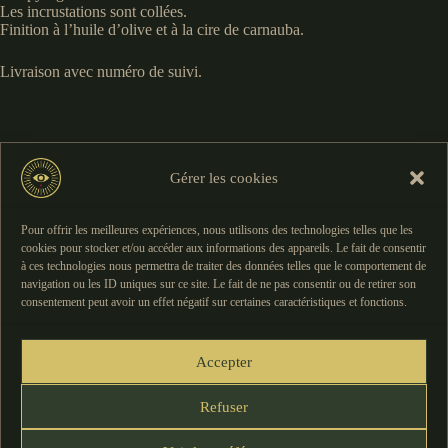
Les incrustations sont collées.
Finition à l’huile d’olive et à la cire de carnauba.
Livraison avec numéro de suivi.
. Produit fabriqué sur commande : il faudra compter un délai
de fabrication d’environ 10 jours maximum
Gérer les cookies
. Photographies/Images non contractuelles : le veinage et la
Pour offrir les meilleures expériences, nous utilisons des technologies telles que les
couleur peuvent varier selon les essences de bois et le stock
cookies pour stocker et/ou accéder aux informations des appareils. Le fait de consentir
actuel
à ces technologies nous permettra de traiter des données telles que le comportement de
navigation ou les ID uniques sur ce site. Le fait de ne pas consentir ou de retirer son
consentement peut avoir un effet négatif sur certaines caractéristiques et fonctions.
Rupture de stock
Accepter
Refuser
Mentions Légales
–
CGU
–
CGV
–
Politique de