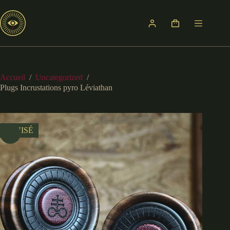
Passer
au
contenu
Panier
d’achat
Accueil
/
Uncategorized
/
Plugs Incrustations pyro Léviathan
ÉPUISÉ